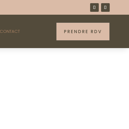
CONTACT
PRENDRE RDV